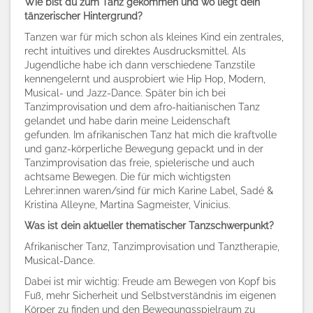
Wie bist du zum Tanz gekommen und wo liegt dein
tänzerischer Hintergrund?
Tanzen war für mich schon als kleines Kind ein zentrales,
recht intuitives und direktes
Ausdrucksmittel.
Als
Jugendliche habe ich dann verschiedene Tanzstile
kennengelernt und ausprobiert
wie Hip Hop, Modern,
Musical- und Jazz-Dance. Später bin ich bei
Tanzimprovisation und dem
afro-haitianischen Tanz
gelandet und habe darin meine Leidenschaft
gefunden. Im afrikanischen Tanz hat mich die kraftvolle
und ganz-körperliche Bewegung gepackt und in der
Tanzimprovisation das freie, spielerische und auch
achtsame Bewegen. Die für mich wichtigsten
Lehrer:innen waren/sind für mich Karine Label, Sadé
&
Kristina Alleyne, Martina Sagmeister, Vinicius.
Was ist dein aktueller thematischer Tanzschwerpunkt?
Afrikanischer Tanz, Tanzimprovisation und Tanztherapie,
Musical-Dance.
Dabei ist mir wichtig: Freude am Bewegen von Kopf bis
Fuß, mehr Sicherheit und Selbstverständnis im eigenen
Körper zu finden und den Bewegungsspielraum zu