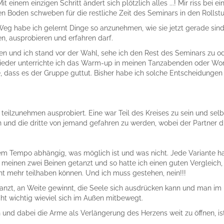
t einem einzigen Schritt ändert sich plötzlich alles ...! Mir riss be
 Boden schweben für die restliche Zeit des Seminars in den Rollstu
 habe ich gelernt Dinge so anzunehmen, wie sie jetzt gerade sind, g
n, ausprobieren und erfahren darf.
sen und ich stand vor der Wahl, sehe ich den Rest des Seminars zu od
eder unterrichte ich das Warm-up in meinen Tanzabenden oder Wor
e, dass es der Gruppe guttut. Bisher habe ich solche Entscheidungen
ilzunehmen ausprobiert. Eine war Teil des Kreises zu sein und selbst
 und die dritte von jemand gefahren zu werden, wobei der Partner di
em Tempo abhängig, was möglich ist und was nicht. Jede Variante ha
 meinen zwei Beinen getanzt und so hatte ich einen guten Vergleich,
ht mehr teilhaben können. Und ich muss gestehen, nein!!!
 tanzt, an Weite gewinnt, die Seele sich ausdrücken kann und man im
cht wichtig wieviel sich im Außen mitbewegt.
und dabei die Arme als Verlängerung des Herzens weit zu öffnen, is