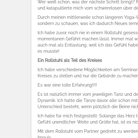
Wer weiß schon, was der nächste Schritt bringt? Mi
und katapultierte mich vom schwerelosen über den
Durch meinen mittlerweile schon längeren Yoga-Weg
sondern zu schauen, was ich dadurch Neues lerne
Ich habe zuvor noch nie in einem Rollstuhl geses
momentanen Gefährt machen lässt. Immer mal wi
auch mal als Entlastung, weil ich das Gefühl hab
es musste!
Ein Rollstuhl als Teil des Kreises
Ich habe verschiedene Möglichkeiten am Seminar te
Kreises zu stellen und nur die Gebärde zu machen
Es war eine tolle Erfahrung!!!!
Es ist natürlich immer vom jeweiligen Tanz und d
Dynamik. Ich hatte die Tänze davor alle schon mit
Unterschied besteht, wenn plötzlich die Beine nic
Ich habe für mich festgestellt: Solange das Herz
Gefühl unendlicher Weite und Größe hat, ist es ni
Mit dem Rollstuhl vom Partner gedreht zu werden 
Impuls.