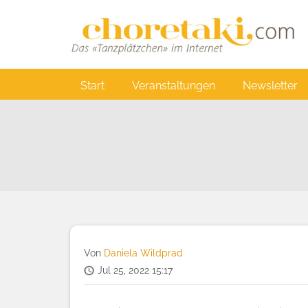
Direkt
zum
Inhalt
Main
Start
Veranstaltungen
Newsletter
navigation
Von
Daniela Wildprad
Jul 25, 2022 15:17