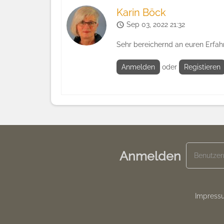
Karin Böck
Sep 03, 2022 21:32
Sehr bereichernd an euren Erfahr
Anmelden
oder
Registieren
Anmelden
Footer
Impress
menu