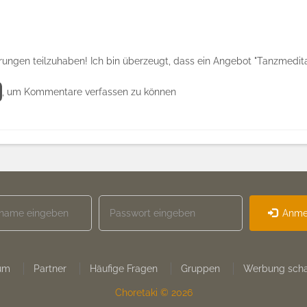
ungen teilzuhaben! Ich bin überzeugt, dass ein Angebot "Tanzmeditati
, um Kommentare verfassen zu können
Anme
um
Partner
Häufige Fragen
Gruppen
Werbung scha
Choretaki © 2026