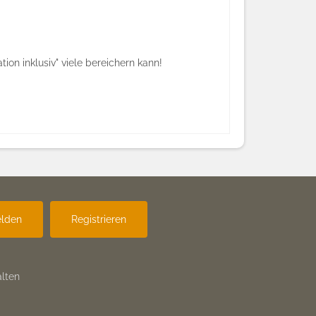
on inklusiv" viele bereichern kann!
lden
Registrieren
lten