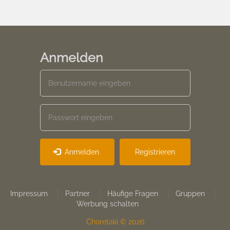
Anmelden
Anmelden
Registrieren
Footer
Impressum
Partner
Häufige Fragen
Gruppen
Werbung schalten
menu
Choretaki © 2026