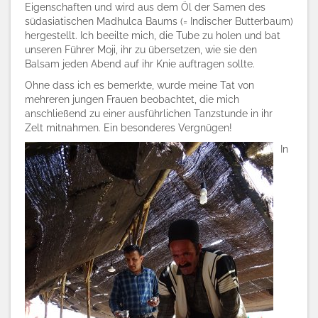
Eigenschaften und wird aus dem Öl der Samen des
südasiatischen Madhulca Baums (= Indischer Butterbaum)
hergestellt. Ich beeilte mich, die Tube zu holen und bat
unseren Führer Moji, ihr zu übersetzen, wie sie den
Balsam jeden Abend auf ihr Knie auftragen sollte.
Ohne dass ich es bemerkte, wurde meine Tat von
mehreren jungen Frauen beobachtet, die mich
anschließend zu einer ausführlichen Tanzstunde in ihr
Zelt mitnahmen. Ein besonderes Vergnügen!
In