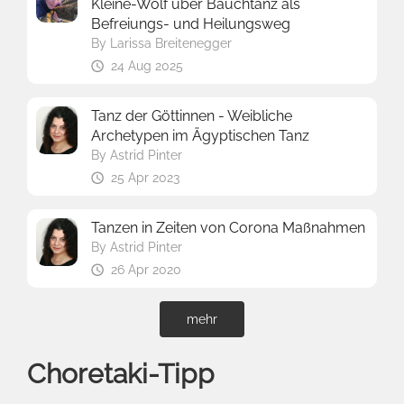
Kleine-Wolf über Bauchtanz als
Befreiungs- und Heilungsweg
By
Larissa Breitenegger
24 Aug 2025
Tanz der Göttinnen - Weibliche
Archetypen im Ägyptischen Tanz
By
Astrid Pinter
25 Apr 2023
Tanzen in Zeiten von Corona Maßnahmen
By
Astrid Pinter
26 Apr 2020
mehr
Choretaki-Tipp