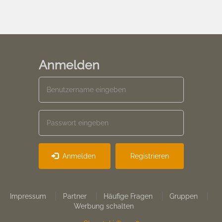
Anmelden
Anmelden
Registrieren
Footer
Impressum
Partner
Häufige Fragen
Gruppen
Werbung schalten
menu