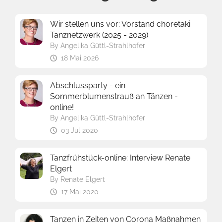
Wir stellen uns vor: Vorstand choretaki
Tanznetzwerk (2025 - 2029)
By
Angelika Güttl-Strahlhofer
18 Mai 2026
Abschlussparty - ein
Sommerblumenstrauß an Tänzen -
online!
By
Angelika Güttl-Strahlhofer
03 Jul 2020
Tanzfrühstück-online: Interview Renate
Elgert
By
Renate Elgert
17 Mai 2020
Tanzen in Zeiten von Corona Maßnahmen