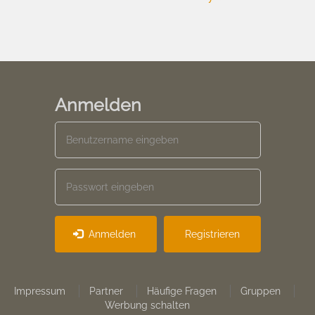
Anmelden
Anmelden
Registrieren
Footer
Impressum
Partner
Häufige Fragen
Gruppen
Werbung schalten
menu