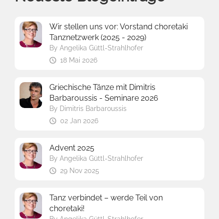
Wir stellen uns vor: Vorstand choretaki
Tanznetzwerk (2025 - 2029)
By
Angelika Güttl-Strahlhofer
18 Mai 2026
Griechische Tänze mit Dimitris
Barbaroussis - Seminare 2026
By
Dimitris Barbaroussis
02 Jan 2026
Advent 2025
By
Angelika Güttl-Strahlhofer
29 Nov 2025
Tanz verbindet – werde Teil von
choretaki!
By
Angelika Güttl-Strahlhofer