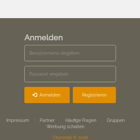
Anmelden
Anmelden
Registrieren
Footer
Impressum
Partner
Häufige Fragen
Gruppen
Werbung schalten
menu
Choretaki © 2026