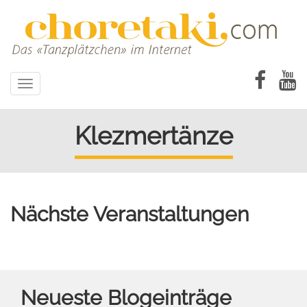
Direkt
zum
Inhalt
Toggle
navigation
Klezmertänze
Nächste Veranstaltungen
Neueste Blogeinträge