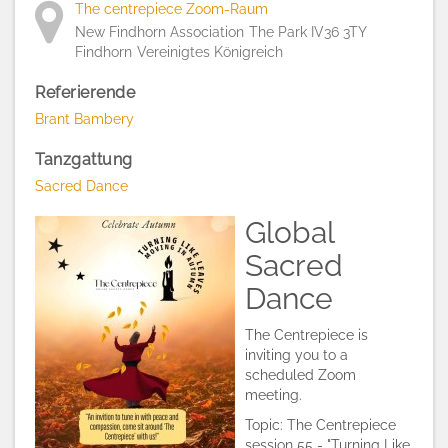
The centrepiece Zoom-Raum
New Findhorn Association
The Park IV36 3TY
Findhorn
Vereinigtes Königreich
Referierende
Brant Bambery
Tanzgattung
Sacred Dance
Global
Sacred
Dance
The Centrepiece is
inviting you to a
scheduled Zoom
meeting.
Topic: The Centrepiece
session 55 - "Turning Like