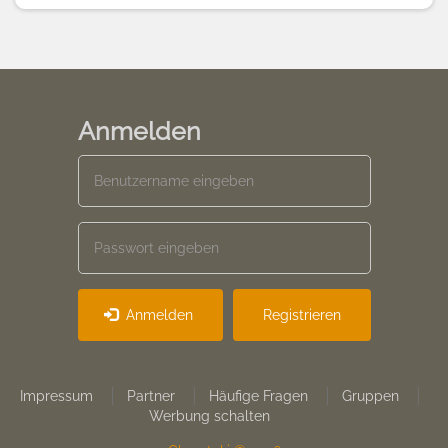
Anmelden
Anmelden
Registrieren
Footer
Impressum
Partner
Häufige Fragen
Gruppen
Werbung schalten
menu