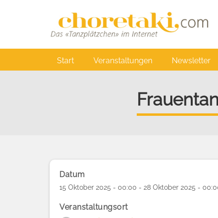
Direkt
zum
Inhalt
Main
Start
Veranstaltungen
Newsletter
navigation
Frauentan
Datum
15 Oktober 2025 - 00:00 - 28 Oktober 2025 - 00:
Veranstaltungsort