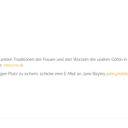
rellen Traditionen der Frauen und den Wurzeln der uralten Göttin in
e,
cecu.co.uk
.
gen Platz zu sichern, schicke eine E-Mail an Jane Bayley
jane@holida