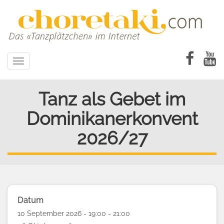
Direkt
zum
Inhalt
Toggle
navigation
Tanz als Gebet im
Dominikanerkonvent
2026/27
Datum
10 September 2026 - 19:00 - 21:00