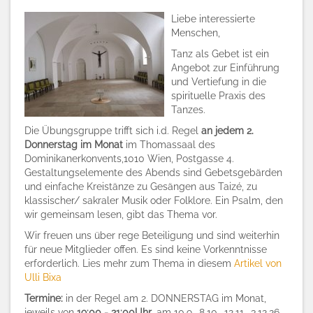
Liebe interessierte
Menschen,
Tanz als Gebet ist ein
Angebot zur Einführung
und Vertiefung in die
spirituelle Praxis des
Tanzes.
Die Übungsgruppe trifft sich i.d. Regel
an jedem 2.
Donnerstag im Monat
im Thomassaal des
Dominikanerkonvents,1010 Wien, Postgasse 4.
Gestaltungselemente des Abends sind Gebetsgebärden
und einfache Kreistänze zu Gesängen aus Taizé, zu
klassischer/ sakraler Musik oder Folklore. Ein Psalm, den
wir gemeinsam lesen, gibt das Thema vor.
Wir freuen uns über rege Beteiligung und sind weiterhin
für neue Mitglieder offen. Es sind keine Vorkenntnisse
erforderlich. Lies mehr zum Thema in diesem
Artikel von
Ulli Bixa
Termine:
in der Regel am 2. DONNERSTAG im Monat,
jeweils von
19:00 - 21:00Uhr
, am 10.9., 8.10., 12.11., 3.12.26,