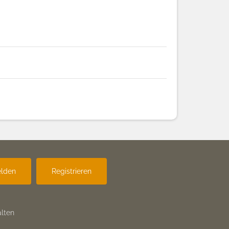
lden
Registrieren
lten