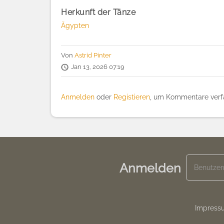
Herkunft der Tänze
Ägypten
Von
Astrid Pinter
Jan 13, 2026 07:19
Anmelden
oder
Registieren
, um Kommentare verf
Anmelden
Footer
Impress
menu