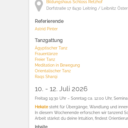
Bildungshaus Schloss Retzhof
Dorfstraße 17
8430
Leitring / Leibnitz
Öster
Referierende
Astrid Pinter
Tanzgattung
Ägyptischer Tanz
Frauentänze
Freier Tanz
Meditation in Bewegung
Orientalischer Tanz
Raqs Sharqi
10. - 12. Juli 2026
Freitag 19:30 Uhr – Sonntag ca. 12:00 Uhr, Semin
Hekate
steht für Übergänge, Wandlung und innere
In diesem Wochenende erforschen wir tanzend Sc
Arbeit stärkst du deine Intuition, findest Orienti
Inhalte