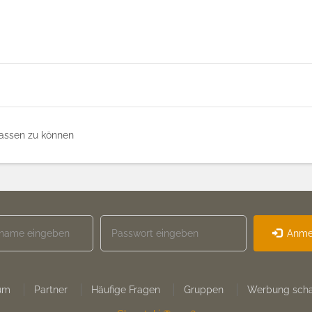
assen zu können
Anme
um
Partner
Häufige Fragen
Gruppen
Werbung scha