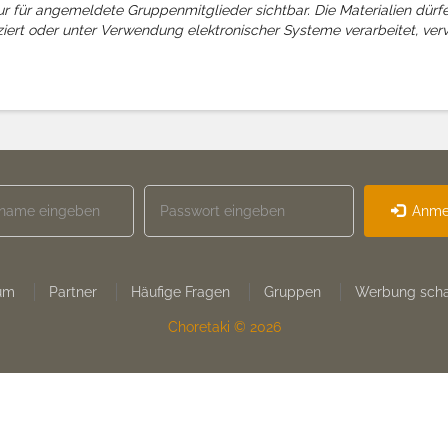
 nur für angemeldete Gruppenmitglieder sichtbar. Die Materialien dü
uziert oder unter Verwendung elektronischer Systeme verarbeitet, verv
Anme
um
Partner
Häufige Fragen
Gruppen
Werbung scha
Choretaki © 2026