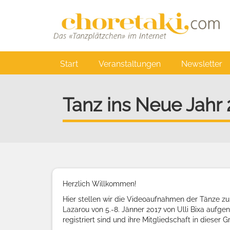
Direkt
zum
Inhalt
Main
Start
Veranstaltungen
Newsletter
navigation
Tanz ins Neue Jahr
Herzlich Willkommen!
Hier stellen wir die Videoaufnahmen der Tänze z
Lazarou
von 5.-8. Jänner 2017 von Ulli Bixa aufg
registriert sind und ihre Mitgliedschaft in dieser