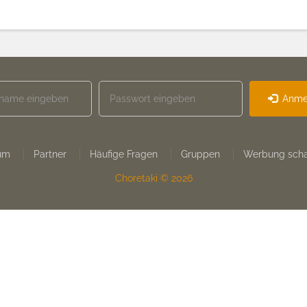
Anme
um
Partner
Häufige Fragen
Gruppen
Werbung scha
Choretaki © 2026