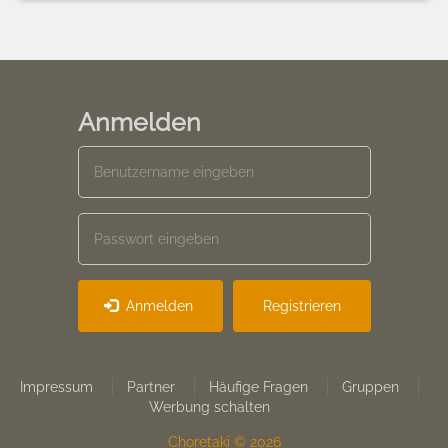
Anmelden
Anmelden
Registrieren
Footer
Impressum
Partner
Häufige Fragen
Gruppen
Werbung schalten
menu
Choretaki © 2026