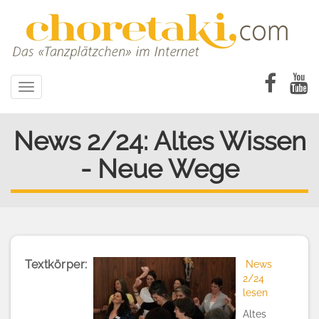
Direkt
zum
Inhalt
Toggle
navigation
News 2/24: Altes Wissen
- Neue Wege
Textkörper
News
2/24
lesen
Altes