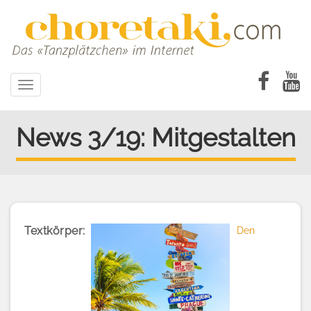
Direkt
zum
Inhalt
Toggle
navigation
News 3/19: Mitgestalten
Textkörper
Den