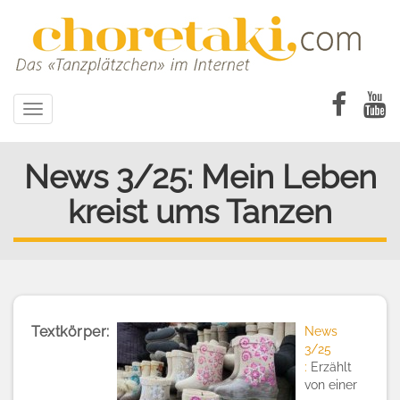
Direkt
zum
Inhalt
Toggle
navigation
News 3/25: Mein Leben
kreist ums Tanzen
Textkörper
News
3/25
:
Erzählt
von einer