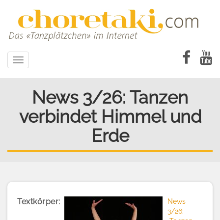
Direkt
zum
Inhalt
Toggle
navigation
News 3/26: Tanzen
verbindet Himmel und
Erde
Textkörper
News
3/26: