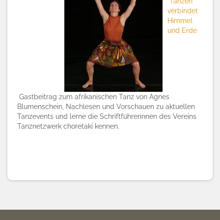
Tanzen
verbindet
Himmel
und Erde
Gastbeitrag zum afrikanischen Tanz von Agnes
Blumenschein, Nachlesen und Vorschauen zu aktuellen
Tanzevents und lerne die Schriftführerinnen des Vereins
Tanznetzwerk choretaki kennen.