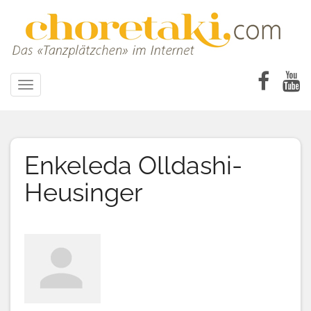
Direkt
zum
Inhalt
Toggle
navigation
Enkeleda Olldashi-
Heusinger