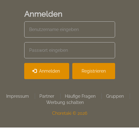
Anmelden
Anmelden
Registrieren
Footer
Impressum
Partner
Häufige Fragen
Gruppen
Werbung schalten
menu
Choretaki © 2026