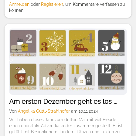
Anmelden
oder
Registieren
, um Kommentare verfassen zu
können
Am ersten Dezember geht es los ...
Von
Angelika Güttl-Strahlhofer
am 10.11.2024
Wir haben dieses Jahr zum dritten Mal mit viel Freude
einen choretaki-Adventkalender zusammengestellt. Er ist
gefüllt mit Besinnlichem, Liedern, Tänzen und Texten zu