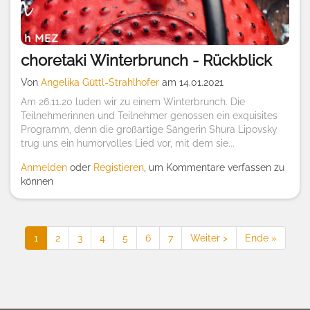
choretaki Winterbrunch - Rückblick
Von
Angelika Güttl-Strahlhofer
am 14.01.2021
Am 26.11.20 luden wir zu einem Winterbrunch. Die
Teilnehmerinnen und Teilnehmer genossen ein exquisites
Programm, denn die großartige Sängerin Shura Lipovsky
trug uns ein humorvolles Lied vor, mit dem sie...
Anmelden
oder
Registieren
, um Kommentare verfassen zu
können
Seitennummerierung
Aktuelle
1
Seite
2
Seite
3
Seite
4
Seite
5
Seite
6
Seite
7
Nächste
Weiter >
Last
Ende »
Seite
Seite
page