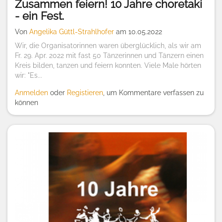
Zusammen feiern! 10 Jahre choretaki
- ein Fest.
Von
Angelika Güttl-Strahlhofer
am 10.05.2022
Wir, die Organisatorinnen waren überglücklich, als wir am
Fr. 29. Apr. 2022 mit fast 50 Tänzerinnen und Tänzern einen
Kreis bilden, tanzen und feiern konnten. Viele Male hörten
wir: "Es...
Anmelden
oder
Registieren
, um Kommentare verfassen zu
können