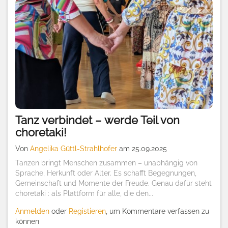
Tanz verbindet – werde Teil von
choretaki!
Von
Angelika Güttl-Strahlhofer
am 25.09.2025
Tanzen bringt Menschen zusammen – unabhängig von
Sprache, Herkunft oder Alter. Es schafft Begegnungen,
Gemeinschaft und Momente der Freude. Genau dafür steht
choretaki : als Plattform für alle, die den...
Anmelden
oder
Registieren
, um Kommentare verfassen zu
können