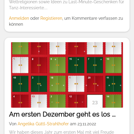
Weltreligionen sowie Ideen zu Last-Minute-Geschenken für
Tanz-Interessierte....
Anmelden
oder
Registieren
, um Kommentare verfassen zu
können
Am ersten Dezember geht es los ...
Von
Angelika Güttl-Strahlhofer
am 23.11.2022
Wir haben dieses Jahr zum ersten Mal mit viel Freude