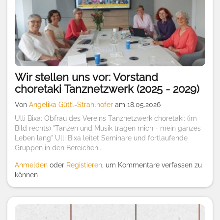
Wir stellen uns vor: Vorstand
choretaki Tanznetzwerk (2025 - 2029)
Von
Angelika Güttl-Strahlhofer
am 18.05.2026
Ulli Bixa: Obfrau des Vereins Tanznetzwerk choretaki: (im
Bild rechts) "Tanzen und Musik tragen mich - mein ganzes
Leben lang" Ulli Bixa leitet Seminare und fortlaufende
Gruppen in den Bereichen...
Anmelden
oder
Registieren
, um Kommentare verfassen zu
können