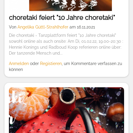
choretaki feiert "10 Jahre choretaki"
Von
Angelika Güttl-Strahlhofer
am 16.11.2021
Die choretaki - Tanzplattform feiert "10 Jahre choretaki"
sowohl online als auch onsite: Am Di, 01.02.22, 19.00-20:30 :
Hennie Konings und Radboud Koop referieren online über:
Der tanzende Mensch und...
Anmelden
oder
Registieren
, um Kommentare verfassen zu
können