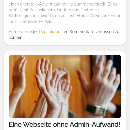
einen choretaki-Adventkalender zusammengestellt. Er ist
gefüllt mit Besinnlichem, Liedern und Texten zu
Weltreligionen sowie Ideen zu Last-Minute-Geschenken für
Tanz-Interessierte. Wir...
Anmelden
oder
Registieren
, um Kommentare verfassen zu
können
Eine Webseite ohne Admin-Aufwand!