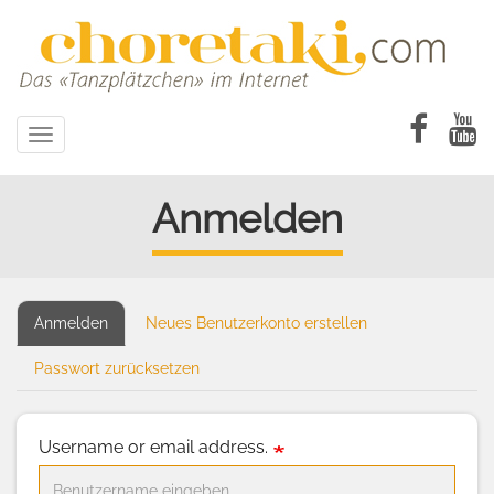
Direkt
zum
Inhalt
Toggle
navigation
Anmelden
Anmelden
(aktiver
Neues Benutzerkonto erstellen
Primary
Reiter)
tabs
Passwort zurücksetzen
Username or email address.