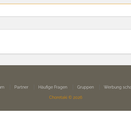
um
Partner
Häufige Fragen
Gruppen
Werbung scha
Choretaki © 2026