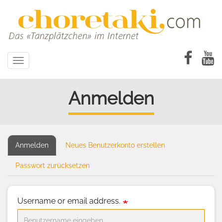
Direkt
zum
Inhalt
Toggle
navigation
Anmelden
Anmelden
(aktiver
Neues Benutzerkonto erstellen
Primary
Reiter)
tabs
Passwort zurücksetzen
Username or email address.