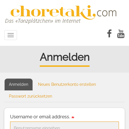
Direkt
zum
Inhalt
Toggle
navigation
Anmelden
Anmelden
(aktiver
Neues Benutzerkonto erstellen
Primary
Reiter)
tabs
Passwort zurücksetzen
Username or email address.