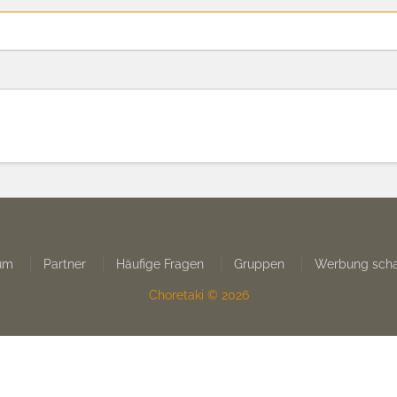
um
Partner
Häufige Fragen
Gruppen
Werbung scha
Choretaki © 2026