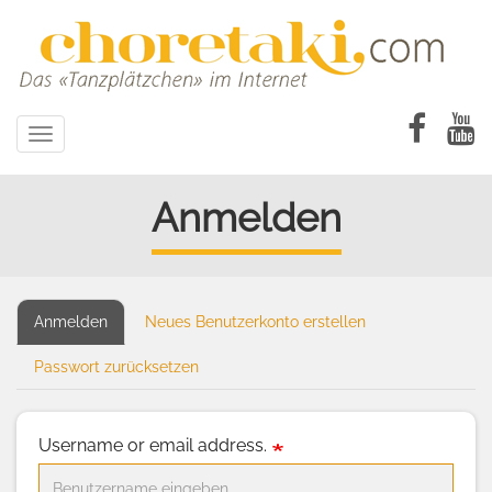
Direkt
zum
Inhalt
Toggle
navigation
Anmelden
Anmelden
(aktiver
Neues Benutzerkonto erstellen
Primary
Reiter)
tabs
Passwort zurücksetzen
Username or email address.