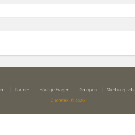
um
Partner
Häufige Fragen
Gruppen
Werbung scha
Choretaki © 2026