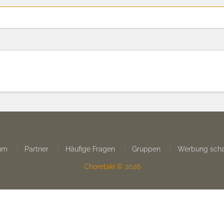
um
Partner
Häufige Fragen
Gruppen
Werbung scha
Choretaki © 2026