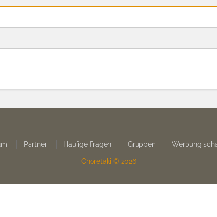
um
Partner
Häufige Fragen
Gruppen
Werbung scha
Choretaki © 2026