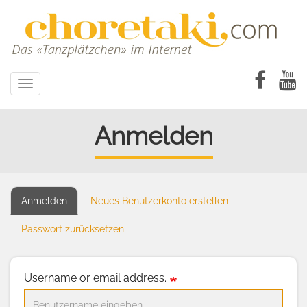
Direkt
zum
Inhalt
Toggle
navigation
Anmelden
Anmelden
(aktiver
Neues Benutzerkonto erstellen
Primary
Reiter)
tabs
Passwort zurücksetzen
Username or email address.