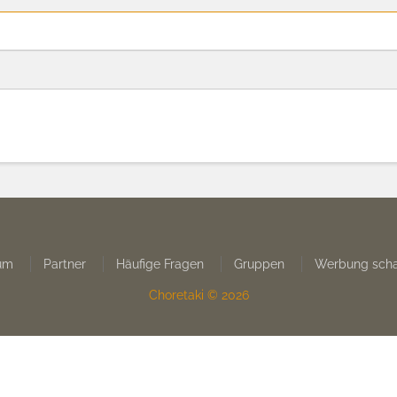
um
Partner
Häufige Fragen
Gruppen
Werbung scha
Choretaki © 2026