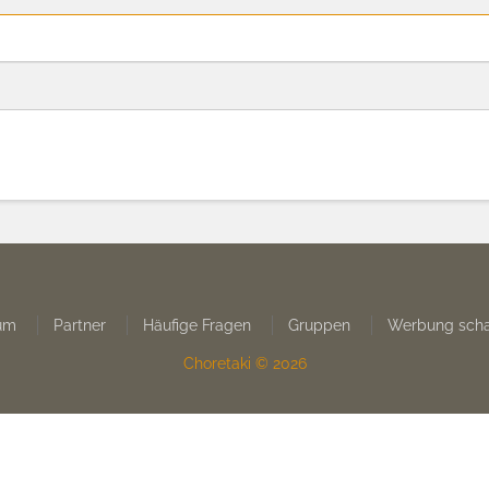
um
Partner
Häufige Fragen
Gruppen
Werbung scha
Choretaki © 2026