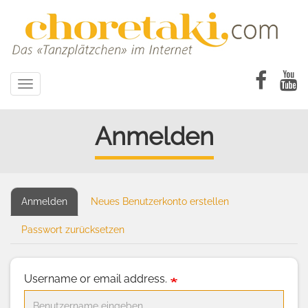
Direkt
zum
Inhalt
Toggle
navigation
Anmelden
Anmelden
(aktiver
Neues Benutzerkonto erstellen
Primary
Reiter)
tabs
Passwort zurücksetzen
Username or email address.