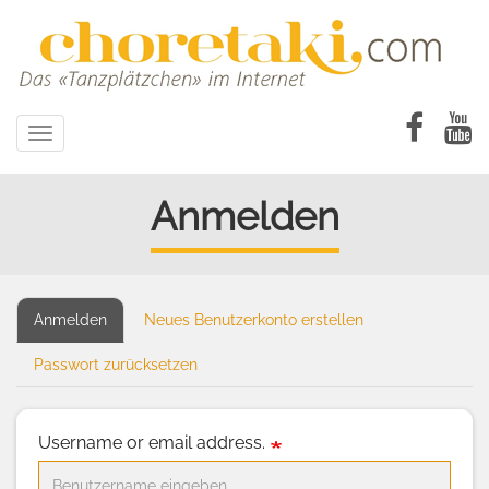
Direkt
zum
Inhalt
Toggle
navigation
Anmelden
Anmelden
(aktiver
Neues Benutzerkonto erstellen
Primary
Reiter)
tabs
Passwort zurücksetzen
Username or email address.