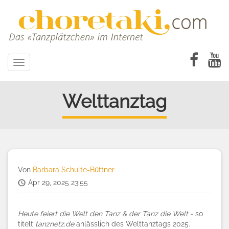
Direkt
zum
Inhalt
Toggle
navigation
Welttanztag
Von
Barbara Schulte-Büttner
Apr 29, 2025 23:55
Heute feiert die Welt den Tanz & der Tanz die Welt -
so
titelt
tanznetz.de
anlässlich des Welttanztags 2025.