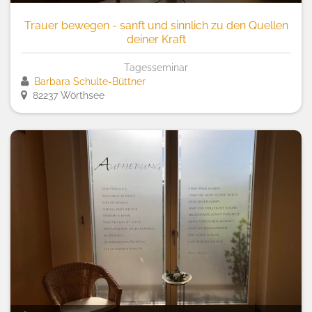
Trauer bewegen - sanft und sinnlich zu den Quellen
deiner Kraft
Tagesseminar
Barbara Schulte-Büttner
82237 Wörthsee