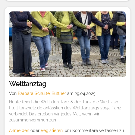
Welttanztag
Von
Barbara Schulte-Büttner
am 29.04.2025
Heute feiert die Welt den Tanz & der Tanz die Welt - so
titelt tanznetz.de anlässlich des Welttanztags 2025. Tanz
verbindet Das erleben wir jedes Mal, wenn wir
zusammenkommen zum...
Anmelden
oder
Registieren
, um Kommentare verfassen zu