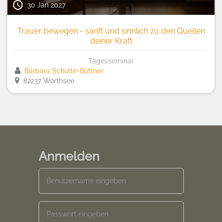
30 Jan 2027
Trauer bewegen - sanft und sinnlich zu den Quellen
deiner Kraft
Tagesseminar
Barbara Schulte-Büttner
82237 Wörthsee
Anmelden