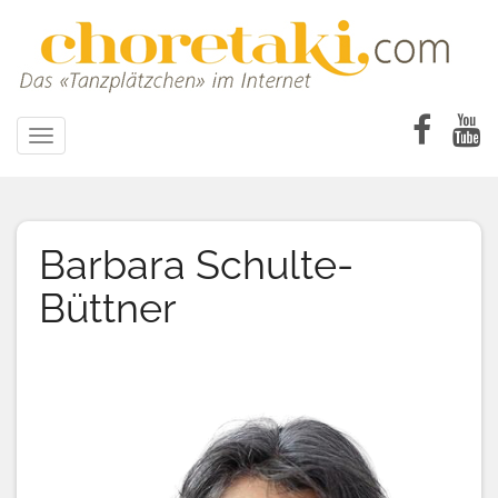
Direkt
zum
Inhalt
Toggle
navigation
Barbara Schulte-
Büttner