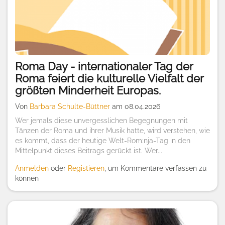
Roma Day - internationaler Tag der
Roma feiert die kulturelle Vielfalt der
größten Minderheit Europas.
Von
Barbara Schulte-Büttner
am 08.04.2026
Wer jemals diese unvergesslichen Begegnungen mit
Tänzen der Roma und ihrer Musik hatte, wird verstehen, wie
es kommt, dass der heutige Welt-Rom:nja-Tag in den
Mittelpunkt dieses Beitrags gerückt ist. Wer...
Anmelden
oder
Registieren
, um Kommentare verfassen zu
können