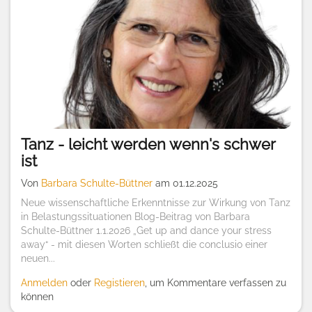
Tanz - leicht werden wenn's schwer
ist
Von
Barbara Schulte-Büttner
am 01.12.2025
Neue wissenschaftliche Erkenntnisse zur Wirkung von Tanz
in Belastungssituationen Blog-Beitrag von Barbara
Schulte-Büttner 1.1.2026 „Get up and dance your stress
away“ - mit diesen Worten schließt die conclusio einer
neuen...
Anmelden
oder
Registieren
, um Kommentare verfassen zu
können