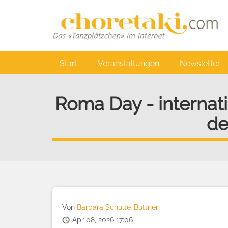
Direkt
zum
Inhalt
Main
Start
Veranstaltungen
Newsletter
navigation
Roma Day - internatio
de
Von
Barbara Schulte-Büttner
Apr 08, 2026 17:06