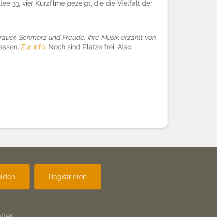
e 33, vier Kurzfilme gezeigt, die die Vielfalt der
rauer, Schmerz und Freude. Ihre Musik erzählt von
lassen
.
Zur Info
.
Noch sind Plätze frei. Also
lden
Registrieren
lten