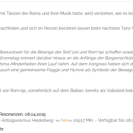
t Tänzen der Roma und ihrer Musik hatte, wird verstehen, wie es k
nachholen und sich im Herzen berühren lassen beim nächsten Tanz-
ein Bewusstsein für die Belange der Sinti*zze und Rom*nja schaffen so
tromatag erinnert darüber hinaus an die Anfänge der Bürgerrechtsbe
r Roma-Minderheiten ihren Lauf nahm. Auf dem Kongress haben sich die
n auch eine gemeinsame Flagge und Hymne als Symbole der Bewegu
l von Rom:nja, vornehmlich auf dem Balkan, bereits als Volkslied be
 Resonanzen. 08.04.2025
e Antiziganismus Heidelberg
>>
hier
<< (09:57 Min. - Verfügbar bis 08.
Uhr