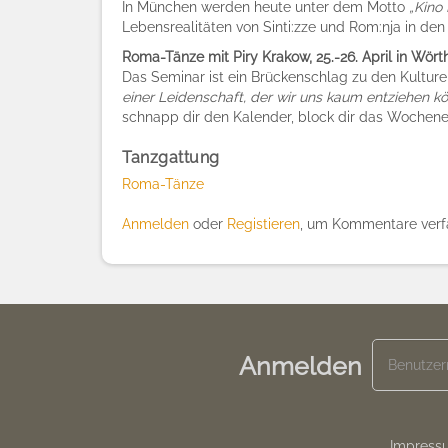
In München werden heute unter dem Motto
„Kino
Lebensrealitäten von Sinti:zze und Rom:nja in den 
Roma-Tänze mit Piry Krakow, 25.-26. April in Wört
Das Seminar ist ein Brückenschlag zu den Kultur
einer Leidenschaft, der wir uns kaum entziehen k
schnapp dir den Kalender, block dir das Wochenen
Tanzgattung
Roma-Tänze
Anmelden
oder
Registieren
, um Kommentare verf
Anmelden
Impress