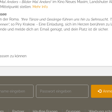
 Mal Anders = Bilder Mal Anders
“ im Kino Neues Maxim, Landshuter Alle
Mittelpunkt stellen.
Mehr Info
hsee
en der Roma.
"Ihre Tänze und Gesänge führen uns hin zu Sehnsucht, T
önnen"
, so Piry Krakow. - Eine Einladung, sich im Herzen berühren zu 
de und melde dich an: Email genügt, und dein Platz ist dir sicher.
assen zu können
Anme
um
Partner
Häufige Fragen
Gruppen
Werbung scha