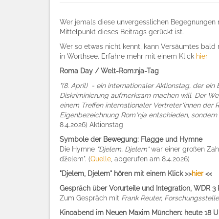
Wer jemals diese unvergesslichen Begegnungen mi
Mittelpunkt dieses Beitrags gerückt ist.
Wer so etwas nicht kennt, kann Versäumtes bald 
in Wörthsee. Erfahre mehr mit einem Klick
hier
Roma Day / Welt-Rom:nja-Tag
"(8. April) - ein internationaler Aktionstag, der 
Diskriminierung aufmerksam machen will. Der Wel
einem Treffen internationaler Vertreter*innen de
Eigenbezeichnung Rom*nja entschieden, sonder
8.4.2026)
Aktionstag
Symbole der Bewegung: Flagge und Hymne
Die Hymne
"Djelem, Djelem"
war einer großen Zah
dželem". (
Quelle
, abgerufen am 8.4.2026)
"Djelem, Djelem" hören mit einem Klick >>
hier
<<
Gespräch über Vorurteile und Integration, WDR 3
Zum Gespräch mit
Frank Reuter, Forschungsstell
Kinoabend im Neuen Maxim München: heute 18 