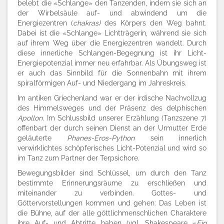
belebt die «Schlange» den Tanzenden, indem sie sich an
der Wirbelsäule auf- und abwindend um die
Energiezentren (
chakras)
des Körpers den Weg bahnt.
Dabei ist die «Schlange» Lichtträgerin, während sie sich
auf ihrem Weg über die Energiezentren wandelt. Durch
diese innerliche Schlangen-Begegnung ist ihr Licht-
Energiepotenzial immer neu erfahrbar. Als Übungsweg ist
er auch das Sinnbild für die Sonnenbahn mit ihrem
spiralförmigen Auf- und Niedergang im Jahreskreis.
Im antiken Griechenland war er der irdische Nachvollzug
des Himmelsweges und der Präsenz des delphischen
Apollon.
Im Schlussbild unserer Erzählung (Tanzszene 7)
offenbart der durch seinen Dienst an der Urmutter Erde
geläuterte
Phanes-Eros-Python
sein innerlich
verwirklichtes schöpferisches Licht-Potenzial und wird so
im Tanz zum Partner der Terpsichore.
Bewegungsbilder sind Schlüssel, um durch den Tanz
bestimmte Erinnerungsräume zu erschließen und
miteinander zu verbinden. Gottes- und
Göttervorstellungen kommen und gehen: Das Leben ist
die Bühne, auf der alle göttlichmenschlichen Charaktere
ihre Auf- und Abtritte haben (vgl. Shakespeare «
Ein