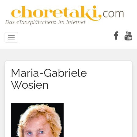
Direkt
zum
Inhalt
Toggle
navigation
Maria-Gabriele
Wosien