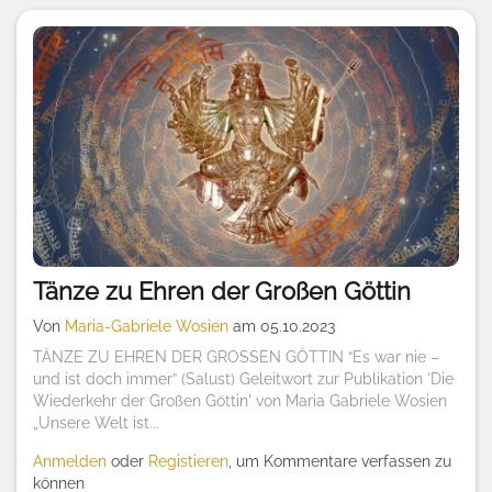
Tänze zu Ehren der Großen Göttin
Von
Maria-Gabriele Wosien
am 05.10.2023
TÄNZE ZU EHREN DER GROSSEN GÖTTIN “Es war nie –
und ist doch immer” (Salust) Geleitwort zur Publikation 'Die
Wiederkehr der Großen Göttin' von Maria Gabriele Wosien
„Unsere Welt ist...
Anmelden
oder
Registieren
, um Kommentare verfassen zu
können