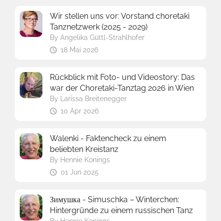
Wir stellen uns vor: Vorstand choretaki
Tanznetzwerk (2025 - 2029)
By
Angelika Güttl-Strahlhofer
18 Mai 2026
Rückblick mit Foto- und Videostory: Das
war der Choretaki-Tanztag 2026 in Wien
By
Larissa Breitenegger
10 Apr 2026
Walenki - Faktencheck zu einem
beliebten Kreistanz
By
Hennie Konings
01 Jun 2025
Зимушка - Simuschka – Winterchen:
Hintergründe zu einem russischen Tanz
By
Hennie Konings