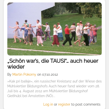
„Schön war’s, die TAUSI“… auch heuer
wieder
By
Martin Pokorny
on 07.10.2012
»Kak pri balkje«, ein russischer Kreistanz auf der Wiese des
Mühlviertler Bildungshofs Auch heuer fand wieder vom 28.
Juli bis 4. August 2012 am Mühlviertler Bildungshof
Gießhübl bei Amstetten (NÖ)...
Log in
or
register
to post comments