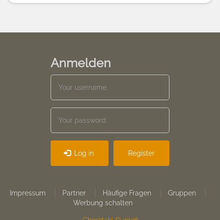
Anmelden
Log in
Register
Footer
Impressum
Partner
Häufige Fragen
Gruppen
Werbung schalten
menu