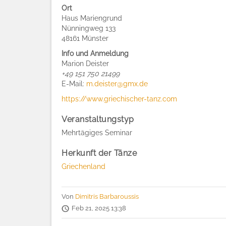
Ort
Haus Mariengrund
Nünningweg 133
48161 Münster
Info und Anmeldung
Marion Deister
+49
151 750 21499
E-Mail:
m.deister@gmx.de
https://www.griechischer-tanz.com
Veranstaltungstyp
Mehrtägiges Seminar
Herkunft der Tänze
Griechenland
Von
Dimitris Barbaroussis
Feb 21, 2025 13:38