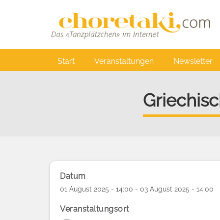
Direkt
zum
Inhalt
Main
Start
Veranstaltungen
Newsletter
navigation
Griechisc
Datum
01 August 2025 - 14:00 - 03 August 2025 - 14:00
Veranstaltungsort