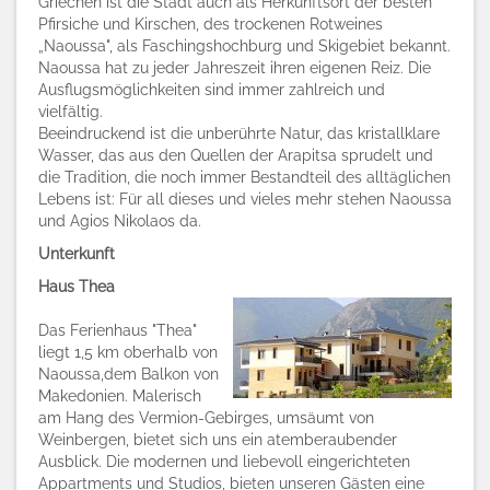
Griechen ist die Stadt auch als Herkunftsort der besten
Pfirsiche und Kirschen, des trockenen Rotweines
„Naoussa", als Faschingshochburg und Skigebiet bekannt.
Naoussa hat zu jeder Jahreszeit ihren eigenen Reiz. Die
Ausflugsmöglichkeiten sind immer zahlreich und
vielfältig.
Beeindruckend ist die unberührte Natur, das kristallklare
Wasser, das aus den Quellen der Arapitsa sprudelt und
die Tradition, die noch immer Bestandteil des alltäglichen
Lebens ist: Für all dieses und vieles mehr stehen Naoussa
und Agios Nikolaos da.
Unterkunft
Haus Thea
Das Ferienhaus "Thea"
liegt 1,5 km oberhalb von
Naoussa,dem Balkon von
Makedonien. Malerisch
am Hang des Vermion-Gebirges, umsäumt von
Weinbergen, bietet sich uns ein atemberaubender
Ausblick. Die modernen und liebevoll eingerichteten
Appartments und Studios, bieten unseren Gästen eine