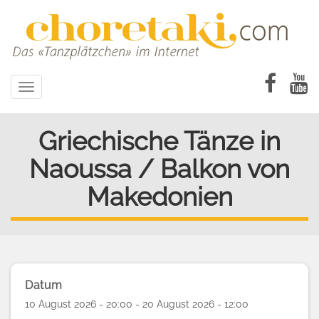
Direkt
zum
Inhalt
Toggle
navigation
Griechische Tänze in
Naoussa / Balkon von
Makedonien
Datum
10 August 2026 - 20:00 - 20 August 2026 - 12:00