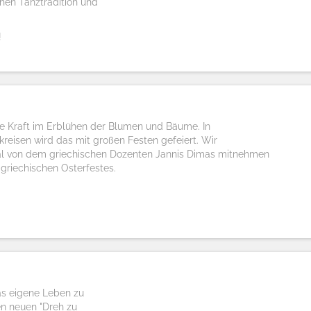
hen Tanztradition und
!
hre Kraft im Erblühen der Blumen und Bäume. In
kreisen wird das mit großen Festen gefeiert. Wir
al von dem griechischen Dozenten Jannis Dimas mitnehmen
 griechischen Osterfestes.
as eigene Leben zu
en neuen "Dreh zu