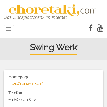
Direkt
zum
Inhalt
Toggle
navigation
Swing Werk
Homepage
https://swingwerk.ch/
Telefon
+41 (0)79 754 64 19