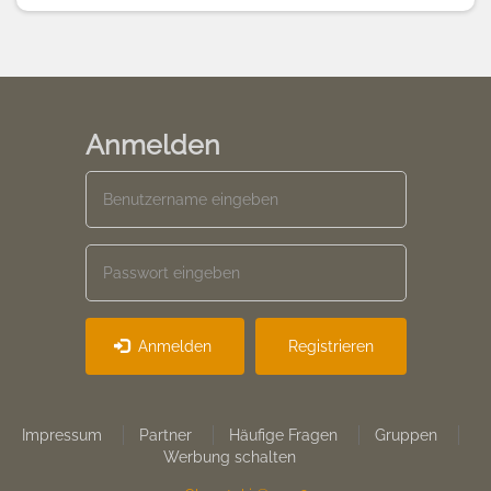
Anmelden
Anmelden
Registrieren
Footer
Impressum
Partner
Häufige Fragen
Gruppen
Werbung schalten
menu