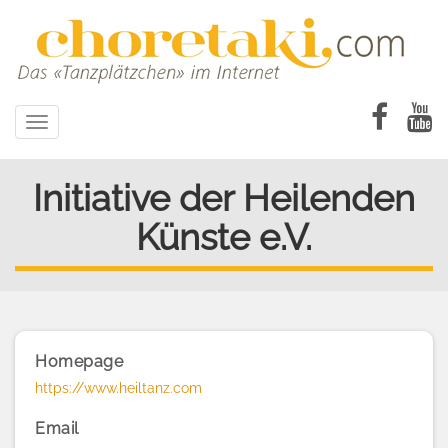
Direkt
zum
Inhalt
Toggle
navigation
Initiative der Heilenden
Künste e.V.
Homepage
https://www.heiltanz.com
Email