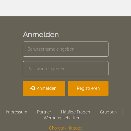
Anmelden
Anmelden
Registrieren
Footer
Impressum
Partner
Häufige Fragen
Gruppen
Werbung schalten
menu
Choretaki © 2026